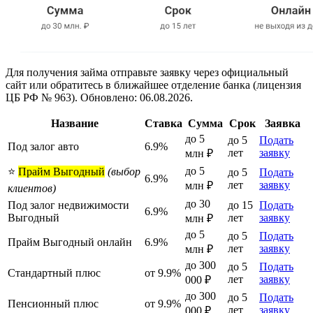
Для получения займа отправьте заявку через официальный
сайт или обратитесь в ближайшее отделение банка (лицензия
ЦБ РФ № 963). Обновлено: 06.08.2026.
Название
Ставка
Сумма
Срок
Заявка
до 5
до 5
Подать
Под залог авто
6.9%
лет
заявку
млн ₽
до 5
⭐
Прайм Выгодный
(выбор
до 5
Подать
6.9%
лет
заявку
млн ₽
клиентов)
до 30
Под залог недвижимости
до 15
Подать
6.9%
Выгодный
лет
заявку
млн ₽
до 5
до 5
Подать
Прайм Выгодный онлайн
6.9%
лет
заявку
млн ₽
до 300
до 5
Подать
Стандартный плюс
от 9.9%
лет
заявку
000 ₽
до 300
до 5
Подать
Пенсионный плюс
от 9.9%
лет
заявку
000 ₽