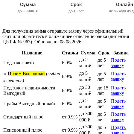
Для получения займа отправьте заявку через официальный
сайт или обратитесь в ближайшее отделение банка (лицензия
ЦБ РФ № 963). Обновлено: 08.08.2026.
Название
Ставка
Сумма
Срок
Заявка
до 5
до 5
Подать
Под залог авто
6.9%
лет
заявку
млн ₽
до 5
⭐
Прайм Выгодный
(выбор
до 5
Подать
6.9%
лет
заявку
млн ₽
клиентов)
до 30
Под залог недвижимости
до 15
Подать
6.9%
Выгодный
лет
заявку
млн ₽
до 5
до 5
Подать
Прайм Выгодный онлайн
6.9%
лет
заявку
млн ₽
до 300
до 5
Подать
Стандартный плюс
от 9.9%
лет
заявку
000 ₽
до 300
до 5
Подать
Пенсионный плюс
от 9.9%
лет
заявку
000 ₽