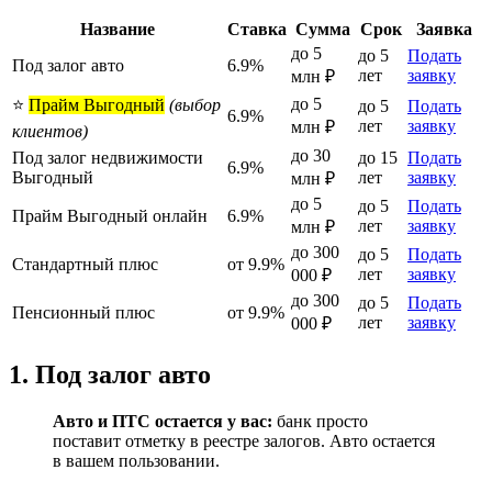
Название
Ставка
Сумма
Срок
Заявка
до 5
до 5
Подать
Под залог авто
6.9%
лет
заявку
млн ₽
до 5
⭐
Прайм Выгодный
(выбор
до 5
Подать
6.9%
лет
заявку
млн ₽
клиентов)
до 30
Под залог недвижимости
до 15
Подать
6.9%
Выгодный
лет
заявку
млн ₽
до 5
до 5
Подать
Прайм Выгодный онлайн
6.9%
лет
заявку
млн ₽
до 300
до 5
Подать
Стандартный плюс
от 9.9%
лет
заявку
000 ₽
до 300
до 5
Подать
Пенсионный плюс
от 9.9%
лет
заявку
000 ₽
1. Под залог авто
Авто и ПТС остается у вас:
банк просто
поставит отметку в реестре залогов. Авто остается
в вашем пользовании.