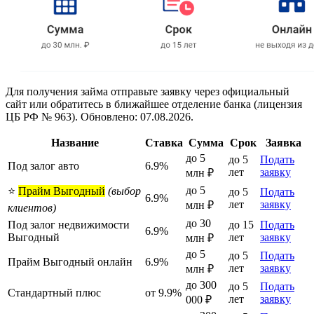
Для получения займа отправьте заявку через официальный
сайт или обратитесь в ближайшее отделение банка (лицензия
ЦБ РФ № 963). Обновлено: 07.08.2026.
Название
Ставка
Сумма
Срок
Заявка
до 5
до 5
Подать
Под залог авто
6.9%
лет
заявку
млн ₽
до 5
⭐
Прайм Выгодный
(выбор
до 5
Подать
6.9%
лет
заявку
млн ₽
клиентов)
до 30
Под залог недвижимости
до 15
Подать
6.9%
Выгодный
лет
заявку
млн ₽
до 5
до 5
Подать
Прайм Выгодный онлайн
6.9%
лет
заявку
млн ₽
до 300
до 5
Подать
Стандартный плюс
от 9.9%
лет
заявку
000 ₽