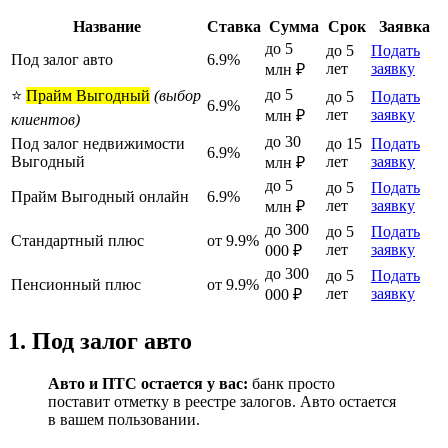
Название
Ставка
Сумма
Срок
Заявка
до 5
до 5
Подать
Под залог авто
6.9%
лет
заявку
млн ₽
до 5
⭐
Прайм Выгодный
(выбор
до 5
Подать
6.9%
лет
заявку
млн ₽
клиентов)
до 30
Под залог недвижимости
до 15
Подать
6.9%
Выгодный
лет
заявку
млн ₽
до 5
до 5
Подать
Прайм Выгодный онлайн
6.9%
лет
заявку
млн ₽
до 300
до 5
Подать
Стандартный плюс
от 9.9%
лет
заявку
000 ₽
до 300
до 5
Подать
Пенсионный плюс
от 9.9%
лет
заявку
000 ₽
1. Под залог авто
Авто и ПТС остается у вас:
банк просто
поставит отметку в реестре залогов. Авто остается
в вашем пользовании.