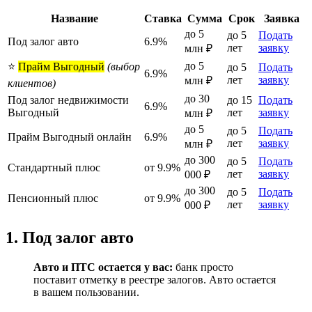
Название
Ставка
Сумма
Срок
Заявка
до 5
до 5
Подать
Под залог авто
6.9%
лет
заявку
млн ₽
до 5
⭐
Прайм Выгодный
(выбор
до 5
Подать
6.9%
лет
заявку
млн ₽
клиентов)
до 30
Под залог недвижимости
до 15
Подать
6.9%
Выгодный
лет
заявку
млн ₽
до 5
до 5
Подать
Прайм Выгодный онлайн
6.9%
лет
заявку
млн ₽
до 300
до 5
Подать
Стандартный плюс
от 9.9%
лет
заявку
000 ₽
до 300
до 5
Подать
Пенсионный плюс
от 9.9%
лет
заявку
000 ₽
1. Под залог авто
Авто и ПТС остается у вас:
банк просто
поставит отметку в реестре залогов. Авто остается
в вашем пользовании.