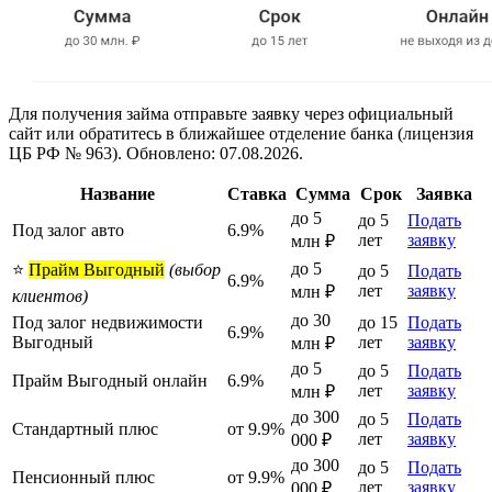
Для получения займа отправьте заявку через официальный
сайт или обратитесь в ближайшее отделение банка (лицензия
ЦБ РФ № 963). Обновлено: 07.08.2026.
Название
Ставка
Сумма
Срок
Заявка
до 5
до 5
Подать
Под залог авто
6.9%
лет
заявку
млн ₽
до 5
⭐
Прайм Выгодный
(выбор
до 5
Подать
6.9%
лет
заявку
млн ₽
клиентов)
до 30
Под залог недвижимости
до 15
Подать
6.9%
Выгодный
лет
заявку
млн ₽
до 5
до 5
Подать
Прайм Выгодный онлайн
6.9%
лет
заявку
млн ₽
до 300
до 5
Подать
Стандартный плюс
от 9.9%
лет
заявку
000 ₽
до 300
до 5
Подать
Пенсионный плюс
от 9.9%
лет
заявку
000 ₽