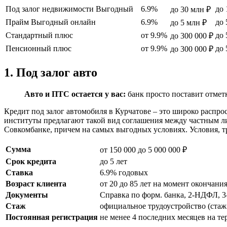
Под залог недвижимости Выгодный
6.9%
до 
до 30 млн ₽
Прайм Выгодный онлайн
6.9%
до 
до 5 млн ₽
Стандартный плюс
от 9.9%
до 
до 300 000 ₽
Пенсионный плюс
от 9.9%
до 
до 300 000 ₽
1. Под залог авто
Авто и ПТС остается у вас:
банк просто поставит отметк
Кредит под залог автомобиля в Курчатове – это широко распр
институты предлагают такой вид соглашения между частным л
Совкомбанке, причем на самых выгодных условиях. Условия, 
Сумма
от 150 000 до 5 000 000 ₽
Срок кредита
до 5 лет
Ставка
6.9% годовых
Возраст клиента
от 20 до 85 лет на момент окончани
Документы
Справка по форм. банка, 2-НДФЛ, 
Стаж
официальное трудоустройство (стаж 
Постоянная регистрация
не менее 4 последних месяцев на т