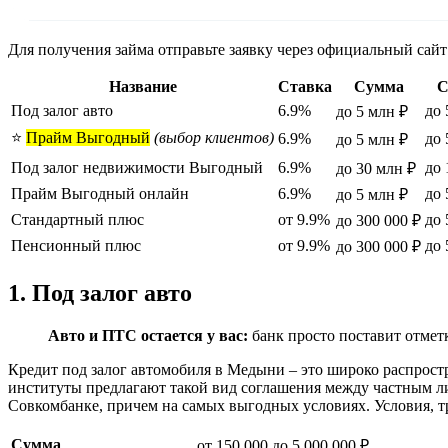
Для получения займа отправьте заявку через официальный сайт
Название
Ставка
Сумма
С
Под залог авто
6.9%
до 
до 5 млн ₽
⭐
Прайм Выгодный
(выбор клиентов)
6.9%
до 
до 5 млн ₽
Под залог недвижимости Выгодный
6.9%
до 
до 30 млн ₽
Прайм Выгодный онлайн
6.9%
до 
до 5 млн ₽
Стандартный плюс
от 9.9%
до 
до 300 000 ₽
Пенсионный плюс
от 9.9%
до 
до 300 000 ₽
1. Под залог авто
Авто и ПТС остается у вас:
банк просто поставит отметк
Кредит под залог автомобиля в Медыни – это широко распрос
институты предлагают такой вид соглашения между частным л
Совкомбанке, причем на самых выгодных условиях. Условия, 
Сумма
от 150 000 до 5 000 000 ₽