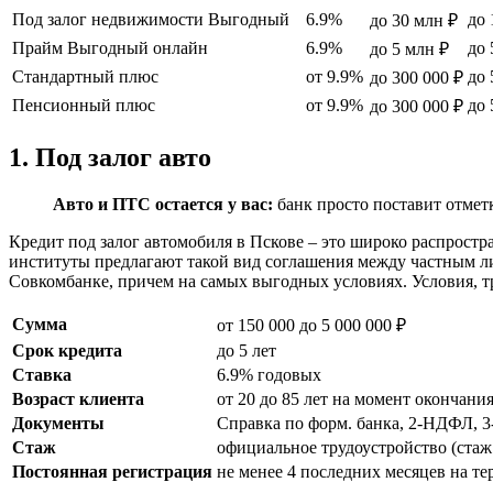
Под залог недвижимости Выгодный
6.9%
до 
до 30 млн ₽
Прайм Выгодный онлайн
6.9%
до 
до 5 млн ₽
Стандартный плюс
от 9.9%
до 
до 300 000 ₽
Пенсионный плюс
от 9.9%
до 
до 300 000 ₽
1. Под залог авто
Авто и ПТС остается у вас:
банк просто поставит отметк
Кредит под залог автомобиля в Пскове – это широко распрос
институты предлагают такой вид соглашения между частным л
Совкомбанке, причем на самых выгодных условиях. Условия, 
Сумма
от 150 000 до 5 000 000 ₽
Срок кредита
до 5 лет
Ставка
6.9% годовых
Возраст клиента
от 20 до 85 лет на момент окончани
Документы
Справка по форм. банка, 2-НДФЛ, 
Стаж
официальное трудоустройство (стаж 
Постоянная регистрация
не менее 4 последних месяцев на т