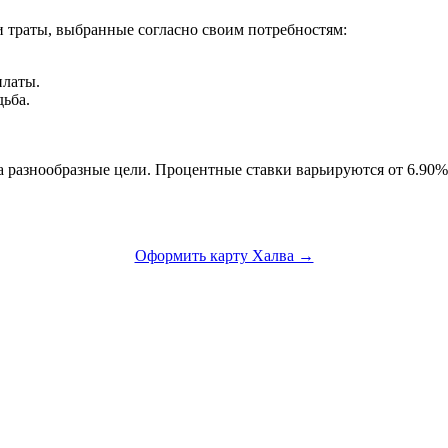
 траты, выбранные согласно своим потребностям:
платы.
ьба.
 разнообразные цели. Процентные ставки варьируются от 6.90% д
Оформить карту Халва →