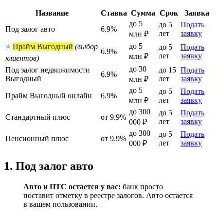
Название
Ставка
Сумма
Срок
Заявка
до 5
до 5
Подать
Под залог авто
6.9%
лет
заявку
млн ₽
до 5
⭐
Прайм Выгодный
(выбор
до 5
Подать
6.9%
лет
заявку
млн ₽
клиентов)
до 30
Под залог недвижимости
до 15
Подать
6.9%
Выгодный
лет
заявку
млн ₽
до 5
до 5
Подать
Прайм Выгодный онлайн
6.9%
лет
заявку
млн ₽
до 300
до 5
Подать
Стандартный плюс
от 9.9%
лет
заявку
000 ₽
до 300
до 5
Подать
Пенсионный плюс
от 9.9%
лет
заявку
000 ₽
1. Под залог авто
Авто и ПТС остается у вас:
банк просто
поставит отметку в реестре залогов. Авто остается
в вашем пользовании.