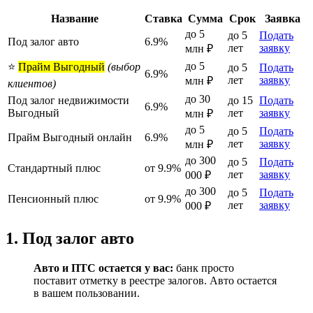
Название
Ставка
Сумма
Срок
Заявка
до 5
до 5
Подать
Под залог авто
6.9%
лет
заявку
млн ₽
до 5
⭐
Прайм Выгодный
(выбор
до 5
Подать
6.9%
лет
заявку
млн ₽
клиентов)
до 30
Под залог недвижимости
до 15
Подать
6.9%
Выгодный
лет
заявку
млн ₽
до 5
до 5
Подать
Прайм Выгодный онлайн
6.9%
лет
заявку
млн ₽
до 300
до 5
Подать
Стандартный плюс
от 9.9%
лет
заявку
000 ₽
до 300
до 5
Подать
Пенсионный плюс
от 9.9%
лет
заявку
000 ₽
1. Под залог авто
Авто и ПТС остается у вас:
банк просто
поставит отметку в реестре залогов. Авто остается
в вашем пользовании.