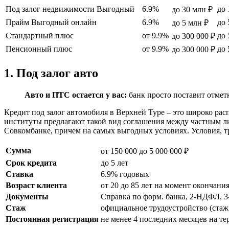
Под залог недвижимости Выгодный
6.9%
до 
до 30 млн ₽
Прайм Выгодный онлайн
6.9%
до 
до 5 млн ₽
Стандартный плюс
от 9.9%
до 
до 300 000 ₽
Пенсионный плюс
от 9.9%
до 
до 300 000 ₽
1. Под залог авто
Авто и ПТС остается у вас:
банк просто поставит отметк
Кредит под залог автомобиля в Верхней Туре – это широко р
институты предлагают такой вид соглашения между частным л
Совкомбанке, причем на самых выгодных условиях. Условия, 
Сумма
от 150 000 до 5 000 000 ₽
Срок кредита
до 5 лет
Ставка
6.9% годовых
Возраст клиента
от 20 до 85 лет на момент окончани
Документы
Справка по форм. банка, 2-НДФЛ, 
Стаж
официальное трудоустройство (стаж 
Постоянная регистрация
не менее 4 последних месяцев на т