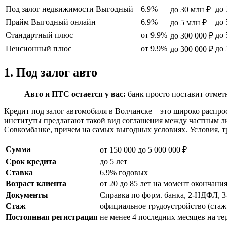
Под залог недвижимости Выгодный
6.9%
до 
до 30 млн ₽
Прайм Выгодный онлайн
6.9%
до 
до 5 млн ₽
Стандартный плюс
от 9.9%
до 
до 300 000 ₽
Пенсионный плюс
от 9.9%
до 
до 300 000 ₽
1. Под залог авто
Авто и ПТС остается у вас:
банк просто поставит отметк
Кредит под залог автомобиля в Волчанске – это широко расп
институты предлагают такой вид соглашения между частным л
Совкомбанке, причем на самых выгодных условиях. Условия, 
Сумма
от 150 000 до 5 000 000 ₽
Срок кредита
до 5 лет
Ставка
6.9% годовых
Возраст клиента
от 20 до 85 лет на момент окончани
Документы
Справка по форм. банка, 2-НДФЛ, 
Стаж
официальное трудоустройство (стаж 
Постоянная регистрация
не менее 4 последних месяцев на т