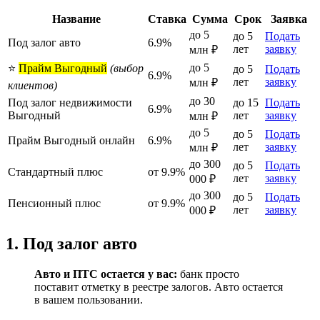
Название
Ставка
Сумма
Срок
Заявка
до 5
до 5
Подать
Под залог авто
6.9%
лет
заявку
млн ₽
до 5
⭐
Прайм Выгодный
(выбор
до 5
Подать
6.9%
лет
заявку
млн ₽
клиентов)
до 30
Под залог недвижимости
до 15
Подать
6.9%
Выгодный
лет
заявку
млн ₽
до 5
до 5
Подать
Прайм Выгодный онлайн
6.9%
лет
заявку
млн ₽
до 300
до 5
Подать
Стандартный плюс
от 9.9%
лет
заявку
000 ₽
до 300
до 5
Подать
Пенсионный плюс
от 9.9%
лет
заявку
000 ₽
1. Под залог авто
Авто и ПТС остается у вас:
банк просто
поставит отметку в реестре залогов. Авто остается
в вашем пользовании.